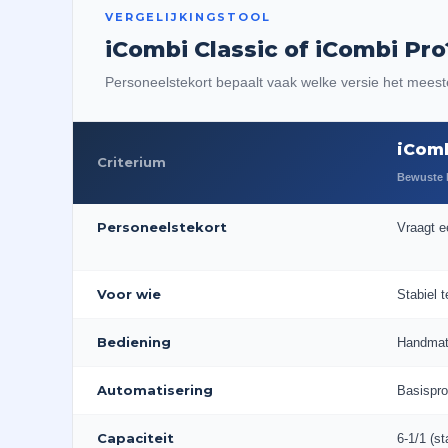
VERGELIJKINGSTOOL
iCombi Classic of iCombi Pro
Personeelstekort bepaalt vaak welke versie het meeste 
iComb
Criterium
Bewuste 
Personeelstekort
Vraagt e
Voor wie
Stabiel 
Bediening
Handmati
Automatisering
Basispro
Capaciteit
6-1/1 (st