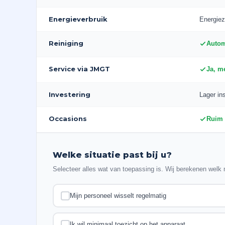
Energieverbruik
Energiez
Reiniging
Autom
Service via JMGT
Ja, m
Investering
Lager in
Occasions
Ruim 
Welke situatie past bij u?
Selecteer alles wat van toepassing is. Wij berekenen welk m
Mijn personeel wisselt regelmatig
Ik wil minimaal toezicht op het apparaat