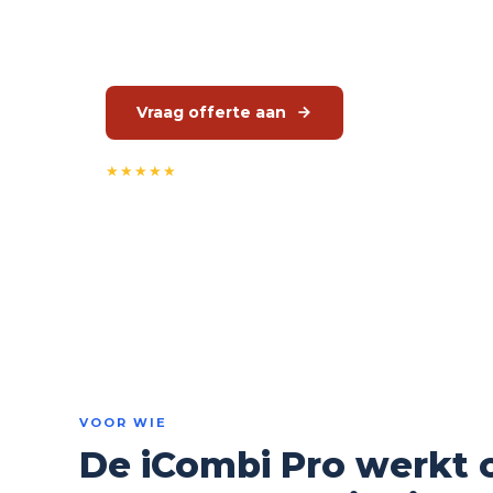
Geautoriseerd Rational dealer. Service via JMGT.
Vraag offerte aan
Gratis keuke
★★★★★
5,0 op Google Reviews
Geautoriseerd Rational de
VOOR WIE
De iCombi Pro werkt 