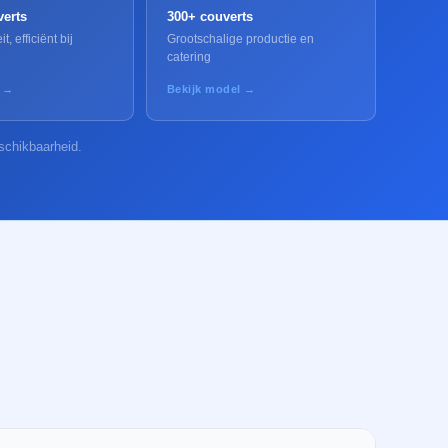
verts
300+ couverts
, efficiënt bij
Grootschalige productie en
catering
l →
Bekijk model →
schikbaarheid.