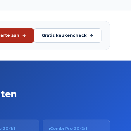
ferte aan
Gratis keukencheck
aten
 20-1/1
iCombi Pro 20-2/1