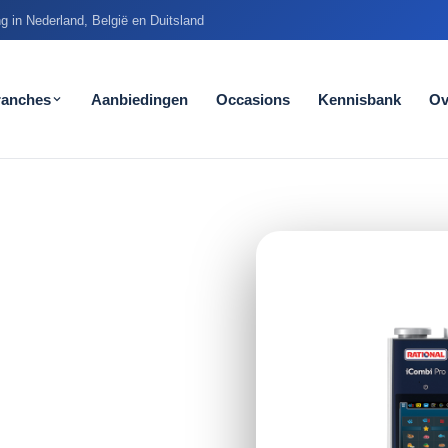
g in Nederland, België en Duitsland
ranches
Aanbiedingen
Occasions
Kennisbank
Ov
mbi Pro
t en processen
personeelsinzet.