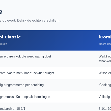
?
oplevert. Bekijk de echte verschillen.
i Classic
iCom
keuze
Meest ge
en ervaren kok die weet wat hij doet
Werkt o
afhankel
team, vaste menukaart, bewust budget
Wisselen
g programmeren per bereiding
iCooking
gramma's. Kok bepaalt instellingen.
Volledig
andaard) of 10-1/1
6-1/1, 1