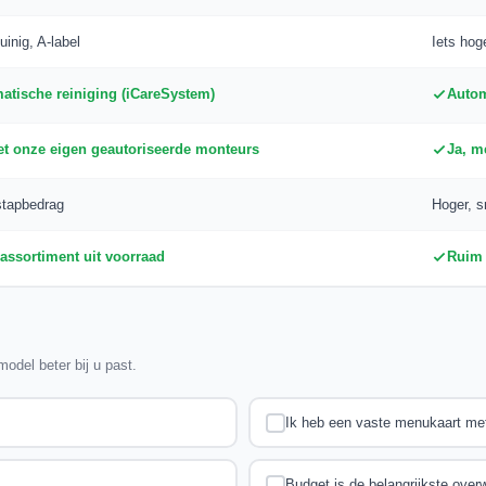
uinig, A-label
Iets hog
atische reiniging (iCareSystem)
Autom
et onze eigen geautoriseerde monteurs
Ja, m
stapbedrag
Hoger, sn
assortiment uit voorraad
Ruim 
odel beter bij u past.
Ik heb een vaste menukaart met 
Budget is de belangrijkste over