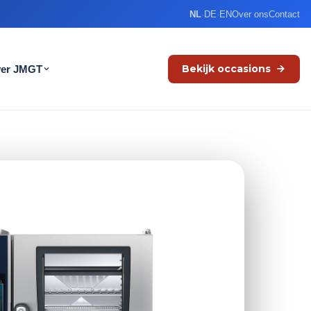
NL
·
DE
·
EN
Over ons
Contact
Bekijk occasions
er JMGT