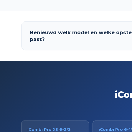
Benieuwd welk model en welke opstel
past?
iCo
iCombi Pro XS 6-2/3
iCombi Pro 6-1/