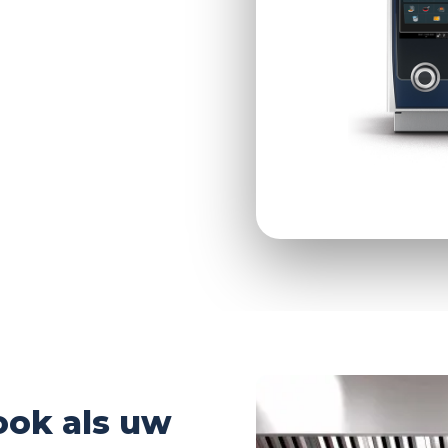
ncheck
aler
500+ installaties in Nederland
ook als uw