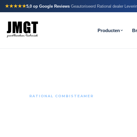
★★★★★
5,0
op Google Reviews
Geautoriseerd Rational dealer
Leverin
·
·
Producten
B
RATIONAL COMBISTEAMER
Rational iCo
Het zelflerend kooksysteem dat producten herken
automatisch bijstuurt. Maximale output, minimale 