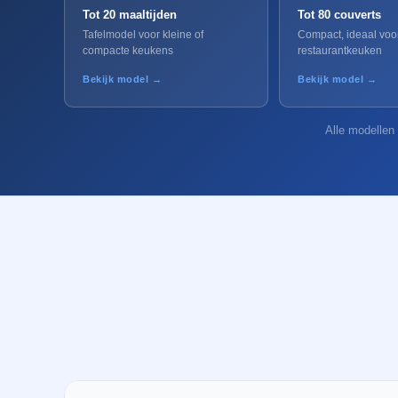
Tot 20 maaltijden
Tot 80 couverts
Tafelmodel voor kleine of
Compact, ideaal voo
compacte keukens
restaurantkeuken
Bekijk model →
Bekijk model →
Alle modellen