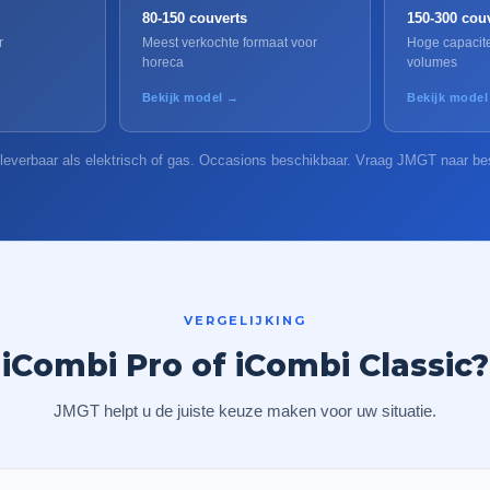
80-150 couverts
150-300 cou
r
Meest verkochte formaat voor
Hoge capaciteit
horeca
volumes
Bekijk model →
Bekijk mode
 leverbaar als elektrisch of gas. Occasions beschikbaar. Vraag JMGT naar be
VERGELIJKING
iCombi Pro of iCombi Classic?
JMGT helpt u de juiste keuze maken voor uw situatie.