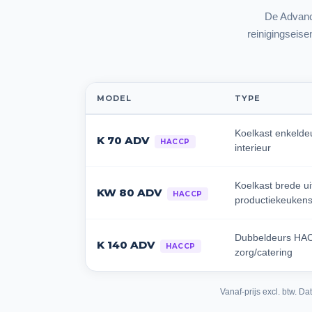
De Advanc
reinigingseise
MODEL
TYPE
Koelkast enkelde
K 70 ADV
HACCP
interieur
Koelkast brede ui
KW 80 ADV
HACCP
productiekeuken
Dubbeldeurs HAC
K 140 ADV
HACCP
zorg/catering
Vanaf-prijs excl. btw. 