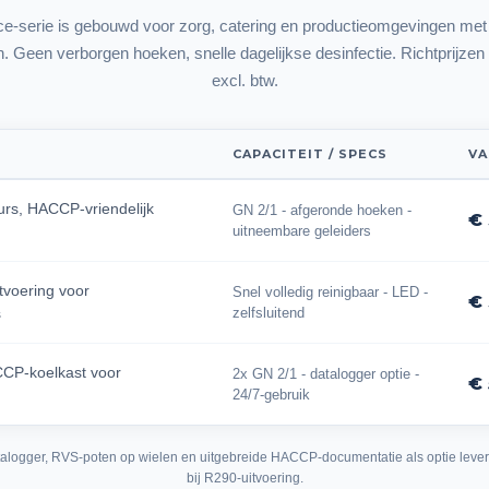
e-serie is gebouwd voor zorg, catering en productieomgevingen met 
n. Geen verborgen hoeken, snelle dagelijkse desinfectie. Richtprijzen z
excl. btw.
CAPACITEIT / SPECS
VA
urs, HACCP-vriendelijk
GN 2/1 - afgeronde hoeken -
€ 
uitneembare geleiders
tvoering voor
Snel volledig reinigbaar - LED -
€
s
zelfsluitend
CP-koelkast voor
2x GN 2/1 - datalogger optie -
€
24/7-gebruik
Datalogger, RVS-poten op wielen en uitgebreide HACCP-documentatie als optie leverb
bij R290-uitvoering.