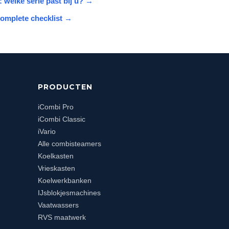
 welke serie past bij u?
→
omplete checklist
→
PRODUCTEN
iCombi Pro
iCombi Classic
iVario
Alle combisteamers
Koelkasten
Vrieskasten
Koelwerkbanken
IJsblokjesmachines
Vaatwassers
RVS maatwerk