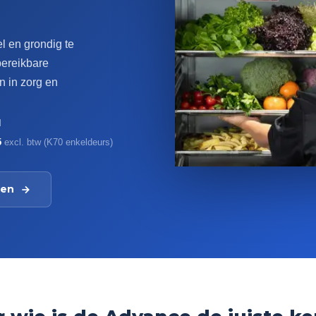
l en grondig te
bereikbare
 in zorg en
l
5
excl. btw (K70 enkeldeurs)
ten