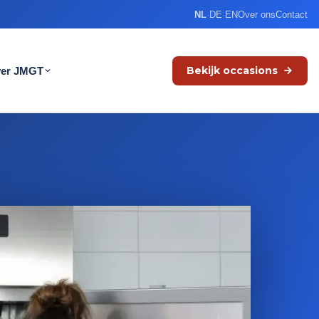
NL
·
DE
·
EN
Over ons
Contact
Bekijk occasions
er JMGT