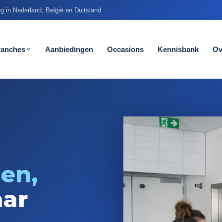
g in Nederland, België en Duitsland
ranches
Aanbiedingen
Occasions
Kennisbank
Ov
len,
aar