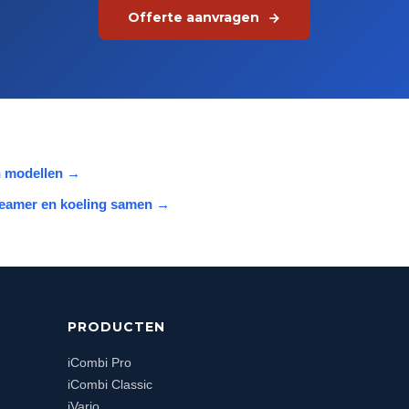
Offerte aanvragen
n modellen
→
eamer en koeling samen
→
PRODUCTEN
iCombi Pro
iCombi Classic
iVario