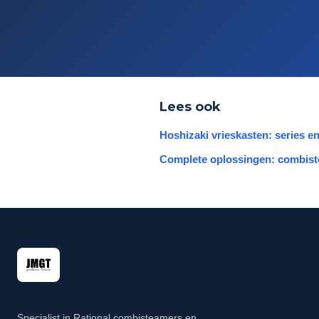
Lees ook
Hoshizaki vrieskasten: series e
Complete oplossingen: combist
Specialist in Rational combisteamers en