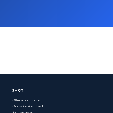
JMGT
Offerte aanvragen
Gratis keukencheck
Aanbiedingen