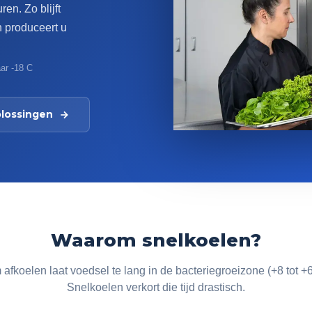
en. Zo blijft
n produceert u
aar -18 C
plossingen
Waarom snelkoelen?
fkoelen laat voedsel te lang in de bacteriegroeizone (+8 tot +
Snelkoelen verkort die tijd drastisch.