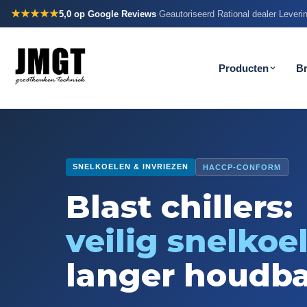
★★★★★
5,0
op Google Reviews
Geautoriseerd Rational dealer
Leverin
·
·
Producten
B
SNELKOELEN & INVRIEZEN
HACCP-CONFORM
Blast chillers:
veilig snelkoe
langer houdb