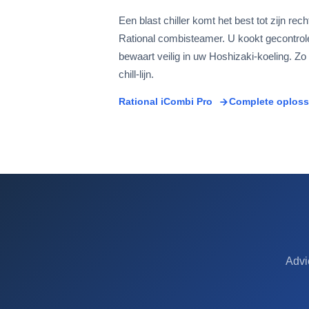
Een blast chiller komt het best tot zijn rec
Rational combisteamer. U kookt gecontrolee
bewaart veilig in uw Hoshizaki-koeling. Zo
chill-lijn.
Rational iCombi Pro
Complete oplos
Advi