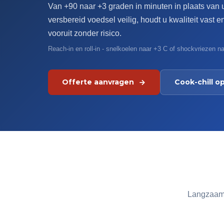
Van +90 naar +3 graden in minuten in plaats van ur
versbereid voedsel veilig, houdt u kwaliteit vast e
vooruit zonder risico.
Reach-in en roll-in - snelkoelen naar +3 C of shockvriezen n
Offerte aanvragen
Cook-chill o
Langzaam a