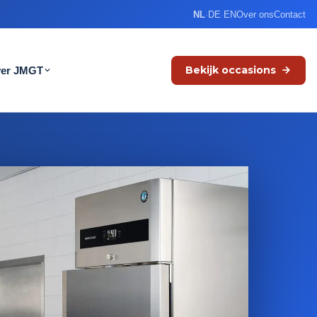
NL
·
DE
·
EN
Over ons
Contact
Bekijk occasions
er JMGT