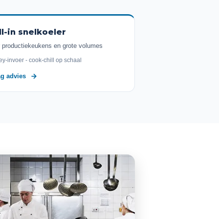
ll-in snelkoeler
 productiekeukens en grote volumes
ley-invoer - cook-chill op schaal
ag advies