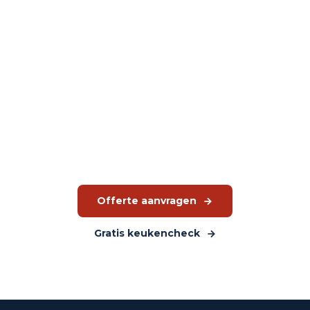
Vraag een offerte aan voor uw
keuken
Wij denken mee over uw complete keukenopstelling. Van
advies tot installatie, alles via JMGT.
Offerte aanvragen
Gratis keukencheck