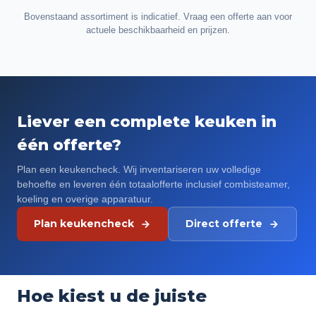
Bovenstaand assortiment is indicatief. Vraag een offerte aan voor
actuele beschikbaarheid en prijzen.
Liever een complete keuken in
één offerte?
Plan een keukencheck. Wij inventariseren uw volledige
behoefte en leveren één totaalofferte inclusief combisteamer,
koeling en overige apparatuur.
Plan keukencheck
Direct offerte
Hoe kiest u de juiste