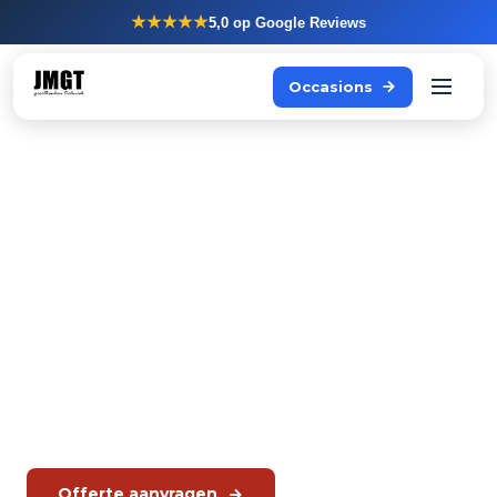
★★★★★
5,0
op Google Reviews
Occasions
Overige
grootkeukenapparatuur
Naast Rational combisteamers en Hoshizaki koeling
levert JMGT ook friteuses, heteluchtovens, kookketels,
braadovens, bakplaten, bain maries en blastchillers.
Geen webshop. Advies op maat, offerte op aanvraag.
Offerte aanvragen