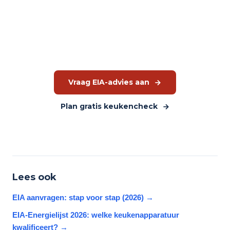
aanmerking komt?
Vraag een vrijblijvende EIA-berekening aan. Persoonlijk
advies, geen automatische mail.
Vraag EIA-advies aan
Plan gratis keukencheck
Lees ook
EIA aanvragen: stap voor stap (2026)
→
EIA-Energielijst 2026: welke keukenapparatuur
kwalificeert?
→