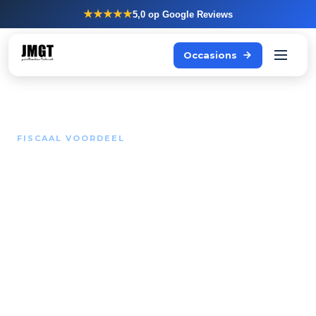
★★★★★
5,0
op Google Reviews
Occasions
FISCAAL VOORDEEL
Tot 40% van uw
investering terug via de
EIA
De Energie-investeringsaftrek is geen subsidie. Het
is een belastingvoordeel: u trekt een extra
percentage van uw investering af van uw fiscale
winst en betaalt zo minder belasting.