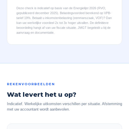
Deze check is indicatief op basis van de Energielijst 2026 (RVO,
gepubliceerd december 2025). Belastingvoordeel berekend op VPB-
tarief 19%. Betaalt u inkomstenbelasting (eenmanszaak, VOF)? Dan
kan uw werkelijke voordeel 2x tot 3x hoger uitvallen. De definitieve
beoordeling hangt af van uw fiscale situatie. JMGT begeleidt u bij de
aanvraag en documentatie.
REKENVOORBEELDEN
Wat levert het u op?
Indicatief. Werkelijke uitkomsten verschillen per situatie. Afstemming
met uw accountant wordt aanbevolen.