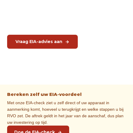
Rational iCombi en Hoshizaki koeling komen in aanmerking.
JMGT controleert de Energielijst en adviseert u bij de
aanvraag.
Vraag EIA-advies aan
Plan gratis keukencheck
Bereken zelf uw EIA-voordeel
Met onze EIA-check ziet u zelf direct of uw apparaat in
aanmerking komt, hoeveel u terugkrijgt en welke stappen u bij
RVO zet. De aftrek geldt in het jaar van de aanschaf, dus plan
uw investering op tijd.
Doe de EIA-check