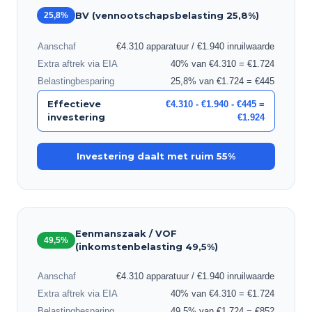
BV (vennootschapsbelasting 25,8%)
25,8%
Aanschaf
€4.310 apparatuur / €1.940 inruilwaarde
Extra aftrek via EIA
40% van €4.310 = €1.724
Belastingbesparing
25,8% van €1.724 = €445
Effectieve
€4.310 - €1.940 - €445 =
investering
€1.924
Investering daalt met ruim 55%
Eenmanszaak / VOF
49,5%
(inkomstenbelasting 49,5%)
Aanschaf
€4.310 apparatuur / €1.940 inruilwaarde
Extra aftrek via EIA
40% van €4.310 = €1.724
Belastingbesparing
49,5% van €1.724 = €852