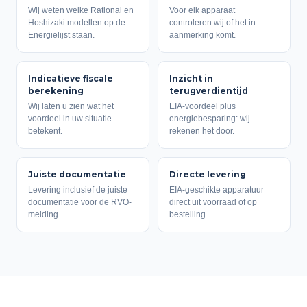
Wij weten welke Rational en
Voor elk apparaat
Hoshizaki modellen op de
controleren wij of het in
Energielijst staan.
aanmerking komt.
Indicatieve fiscale
Inzicht in
berekening
terugverdientijd
Wij laten u zien wat het
EIA-voordeel plus
voordeel in uw situatie
energiebesparing: wij
betekent.
rekenen het door.
Juiste documentatie
Directe levering
Levering inclusief de juiste
EIA-geschikte apparatuur
documentatie voor de RVO-
direct uit voorraad of op
melding.
bestelling.