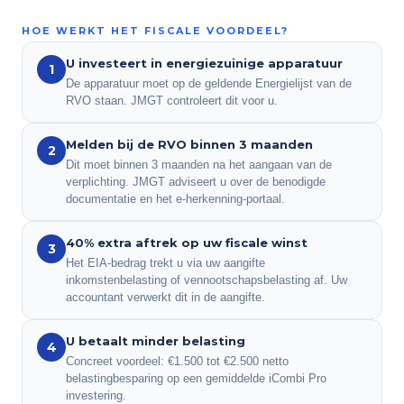
HOE WERKT HET FISCALE VOORDEEL?
U investeert in energiezuinige apparatuur
1
De apparatuur moet op de geldende Energielijst van de
RVO staan. JMGT controleert dit voor u.
Melden bij de RVO binnen 3 maanden
2
Dit moet binnen 3 maanden na het aangaan van de
verplichting. JMGT adviseert u over de benodigde
documentatie en het e-herkenning-portaal.
40% extra aftrek op uw fiscale winst
3
Het EIA-bedrag trekt u via uw aangifte
inkomstenbelasting of vennootschapsbelasting af. Uw
accountant verwerkt dit in de aangifte.
U betaalt minder belasting
4
Concreet voordeel: €1.500 tot €2.500 netto
belastingbesparing op een gemiddelde iCombi Pro
investering.