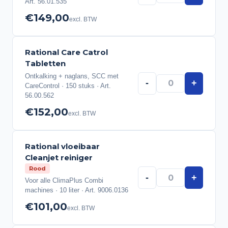
Art. 56.01.535
€149,00
excl. BTW
Rational Care Catrol
Tabletten
Ontkalking + naglans, SCC met
-
+
CareControl · 150 stuks · Art.
56.00.562
€152,00
excl. BTW
Rational vloeibaar
Cleanjet reiniger
Rood
-
+
Voor alle ClimaPlus Combi
machines · 10 liter · Art. 9006.0136
€101,00
excl. BTW