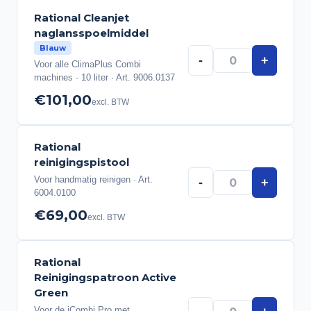
Rational Cleanjet
naglansspoelmiddel
Blauw
-
+
Voor alle ClimaPlus Combi
machines · 10 liter · Art. 9006.0137
€101,00
excl. BTW
Rational
reinigingspistool
Voor handmatig reinigen · Art.
-
+
6004.0100
€69,00
excl. BTW
Rational
Reinigingspatroon Active
Green
Voor de iCombi Pro met