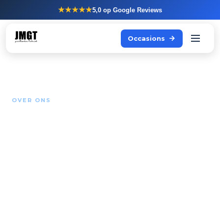
★★★★★
5,0
op Google Reviews
Occasions
OVER ONS
Al 35 jaar de Rational
specialist.
JMGT Grootkeukentechniek levert, installeert en
adviseert over professionele keukenapparatuur. Al
meer dan 35 jaar vanuit Hengelo, voor horeca, zorg
en foodservices in Nederland, België en Duitsland.
Binnenkort ook in Portugal.