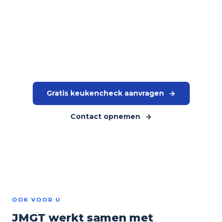
Nijverheidsweg 5, 7255 RA Hengelo (Gld)
Of plan een gratis keukencheck. Wij komen langs, kijken
mee en geven u een eerlijk beeld van wat er beter kan en wat
het oplevert.
Gratis keukencheck aanvragen
Contact opnemen
OOK VOOR U
JMGT werkt samen met