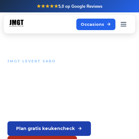
★★★★★
5,0
op Google Reviews
Occasions
JMGT LEVERT SARO
Saro apparatuur voor de
professionele keuken.
Breed assortiment voor de warme en koude keuken.
JMGT levert en adviseert.
Plan gratis keukencheck