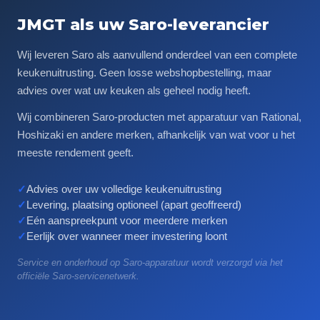
JMGT als uw Saro-leverancier
Wij leveren Saro als aanvullend onderdeel van een complete
keukenuitrusting. Geen losse webshopbestelling, maar
advies over wat uw keuken als geheel nodig heeft.
Wij combineren Saro-producten met apparatuur van Rational,
Hoshizaki en andere merken, afhankelijk van wat voor u het
meeste rendement geeft.
✓
Advies over uw volledige keukenuitrusting
✓
Levering, plaatsing optioneel (apart geoffreerd)
✓
Eén aanspreekpunt voor meerdere merken
✓
Eerlijk over wanneer meer investering loont
Service en onderhoud op Saro-apparatuur wordt verzorgd via het
officiële Saro-servicenetwerk.