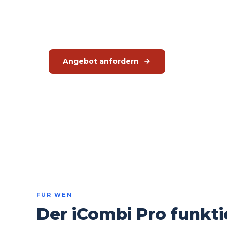
automatisch anpasst. Maximaler Output, minim
Autorisierter Rational-Händler. Service über JMGT.
Angebot anfordern
Kostenlose
FÜR WEN
Der iCombi Pro funkti