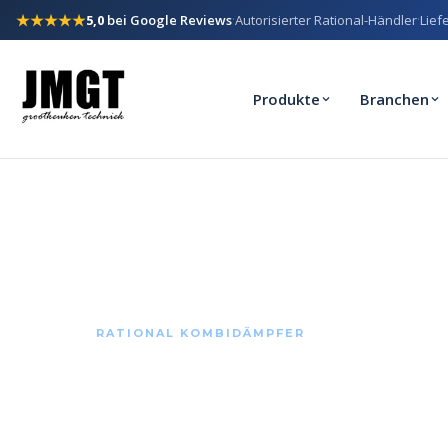
★★★★★
5,0
bei Google Reviews
Autorisierter Rational-Händler
Lief
·
·
Produkte
Branchen
RATIONAL KOMBIDÄMPFER
Rational iCo
Das selbstlernende Garsystem, das Produkte 