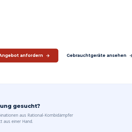
r einen iCombi Pro in Ih
Wir berechnen die Amortisationszeit für Ihre spezifische Situation
Gebrauchtgeräte verfügbar.
Angebot anfordern
Gebrauchtgeräte ansehen
lung gesucht?
binationen aus Rational-Kombidämpfer
t aus einer Hand.