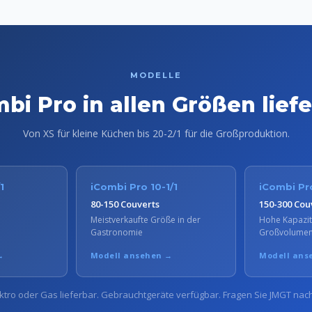
MODELLE
bi Pro in allen Größen lief
Von XS für kleine Küchen bis 20-2/1 für die Großproduktion.
1
iCombi Pro 10-1/1
iCombi Pro
80-150 Couverts
150-300 Cou
Meistverkaufte Größe in der
Hohe Kapazitä
Gastronomie
Großvolume
→
Modell ansehen →
Modell ans
ektro oder Gas lieferbar. Gebrauchtgeräte verfügbar. Fragen Sie JMGT nac