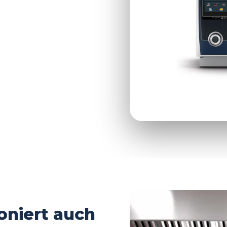
aler Personaleinsatz.
n Küchencheck
oniert auch