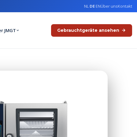
NL
·
DE
·
EN
Über uns
Kontakt
er JMGT
Gebrauchtgeräte ansehen