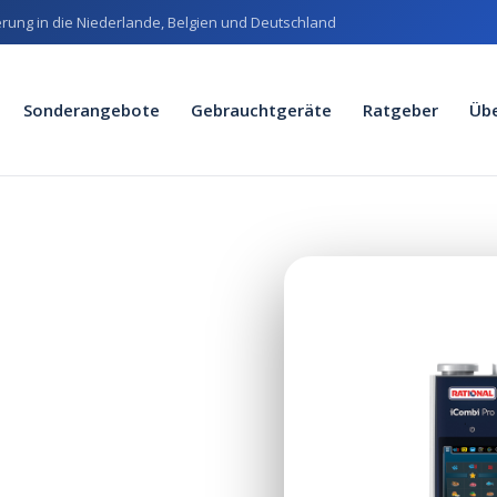
erung in die Niederlande, Belgien und Deutschland
Sonderangebote
Gebrauchtgeräte
Ratgeber
Üb
mbi Pro
erkennt und Prozesse