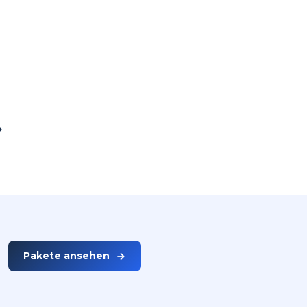
rer Küche?
.
Pakete ansehen