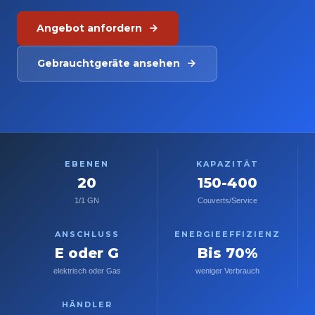
Angebot anfordern
Gebrauchtgeräte ansehen
EBENEN
KAPAZITÄT
20
150-400
1/1 GN
Couverts/Service
ANSCHLUSS
ENERGIEEFFIZIENZ
E oder G
Bis 70%
elektrisch oder Gas
weniger Verbrauch
HÄNDLER