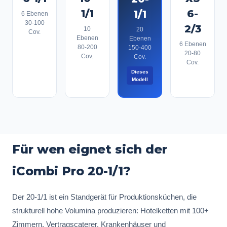
1/1
6-
1/1
6
Ebenen
30-100
2/3
10
20
Cov.
Ebenen
Ebenen
6
Ebenen
80-200
150-400
20-80
Cov.
Cov.
Cov.
Dieses
Modell
Für wen eignet sich der
iCombi Pro 20-1/1?
Der 20-1/1 ist ein Standgerät für Produktionsküchen, die
strukturell hohe Volumina produzieren: Hotelketten mit 100+
Zimmern, Vertragscaterer, Krankenhäuser und