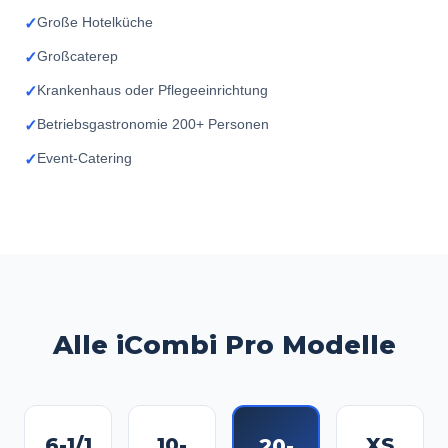
Große Hotelküche
✓
Großcaterер
✓
Krankenhaus oder Pflegeeinrichtung
✓
Betriebsgastronomie 200+ Personen
✓
Event-Catering
✓
Alle iCombi Pro Modelle
6-1/1
10-
XS
20-