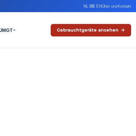
NL
·
DE
·
EN
Über uns
Kontakt
Gebrauchtgeräte ansehen
 JMGT