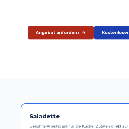
Eine Salatbar präsentiert sie Ihren Gästen. JM
berät, was zu Ihrer Situation passt.
Angebot anfordern
Kostenlose
Oder direkt anrufen:
+31 575 46 40 02
Ab Lager lieferbar
·
Hoshizaki Kühlung
ab 3.850 €
zzgl. MwS
Saladette
Gekühlte Arbeitsbank für die Küche. Zutaten direkt zu