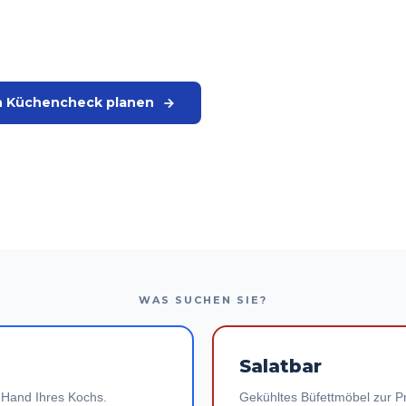
GT liefert beides und
n Küchencheck planen
t.
WAS SUCHEN SIE?
Salatbar
r Hand Ihres Kochs.
Gekühltes Büfettmöbel zur P