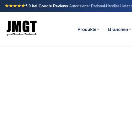
★★★★★
5,0
bei Google Reviews
Autorisierter Rational-Händler
Liefer
·
·
Produkte
Branchen
Ihr Mise-en-p
bereit. Oder 
jeden Abend
Eine Saladette platziert gekühlte Zutaten direkt