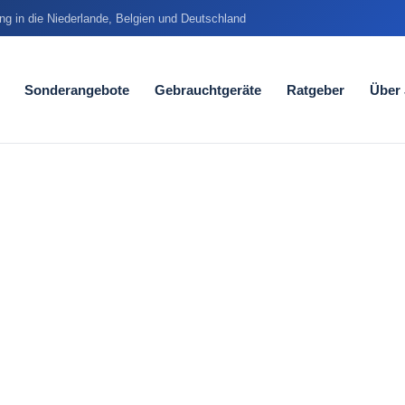
ung in die Niederlande, Belgien und Deutschland
Sonderangebote
Gebrauchtgeräte
Ratgeber
Über
lace liegt
Sie laufen
 dorthin.
 an Ihrem Arbeitsplatz.