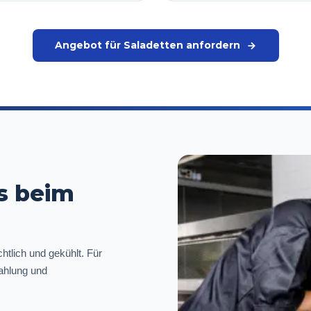
Angebot für Saladetten anfordern
es beim
chtlich und gekühlt. Für
ahlung und