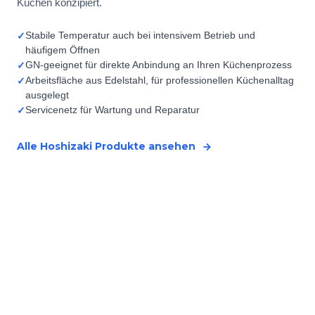
Küchen konzipiert.
Stabile Temperatur auch bei intensivem Betrieb und
✓
häufigem Öffnen
GN-geeignet für direkte Anbindung an Ihren Küchenprozess
✓
Arbeitsfläche aus Edelstahl, für professionellen Küchenalltag
✓
ausgelegt
Servicenetz für Wartung und Reparatur
✓
Alle Hoshizaki Produkte ansehen
Ihre Küche arbeitet schneller mit
der richtigen Aufstellung
JMGT berät Sie auf Basis Ihres Arbeitsprozesses, nicht nur