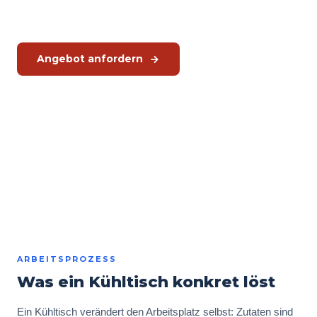
richtiger Temperatur, am richtigen Ort, ohne Umwege.
Angebot anfordern
Kostenlosen Küchencheck planen
Oder direkt anrufen:
+31 575 46 40 02
Ab Lager lieferbar
·
Hoshizaki Kühlung
ab 2.550 €
zzgl. MwSt.
ARBEITSPROZESS
Was ein Kühltisch konkret löst
Ein Kühltisch verändert den Arbeitsplatz selbst: Zutaten sind