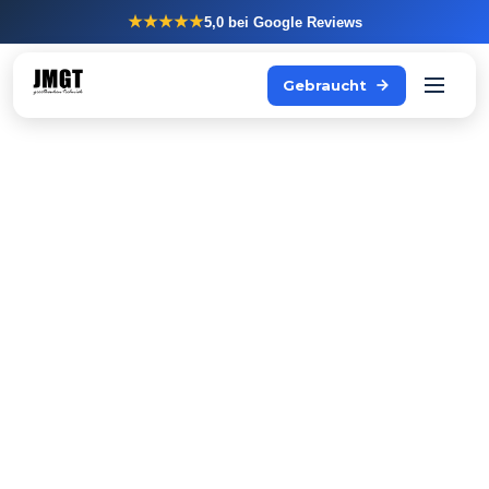
★★★★★
5,0
bei Google Reviews
Gebraucht
Wie viele Meter läuft Ihr
Team pro Abend für
nichts?
Jedes Mal, wenn ein Koch zum Kühlschrank läuft,
seinen Arbeitsplatz verlässt und zurückkommt: das
sind Sekunden pro Handgriff, hunderte Male pro
Abend. Ein Kühltisch eliminiert diese Bewegung.
Gekühlte Lagerung direkt unter der Arbeitsfläche. Zutaten bei