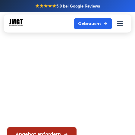
★★★★★
5,0
bei Google Reviews
Gebraucht
Sonstige
Großküchengeräte
Neben Rational Kombidämpfern und Hoshizaki Kühlung
liefert JMGT auch Fritteusen, Heißluftöfen, Kochkessel,
Bratöfen, Bratplatten, Bain-Marie und Blast Chiller.
Kein Onlineshop. Individuelle Beratung, Angebot auf Anfrage.
Angebot anfordern