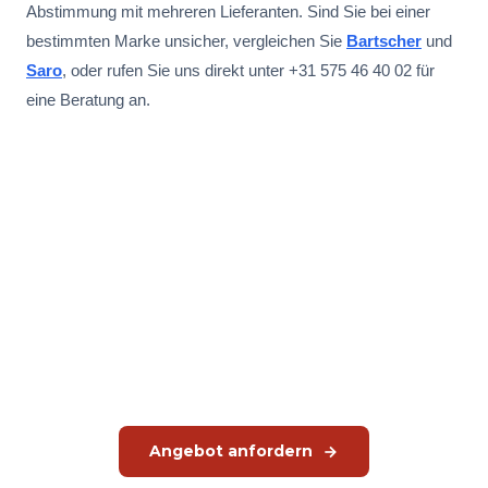
Abstimmung mit mehreren Lieferanten. Sind Sie bei einer
bestimmten Marke unsicher, vergleichen Sie
Bartscher
und
Saro
, oder rufen Sie uns direkt unter +31 575 46 40 02 für
eine Beratung an.
Angebot für Ihre Küche
anfordern
Wir denken mit Ihnen über Ihre komplette Küchenausstattung
nach. Von der Beratung bis zur Installation, alles über JMGT.
Angebot anfordern