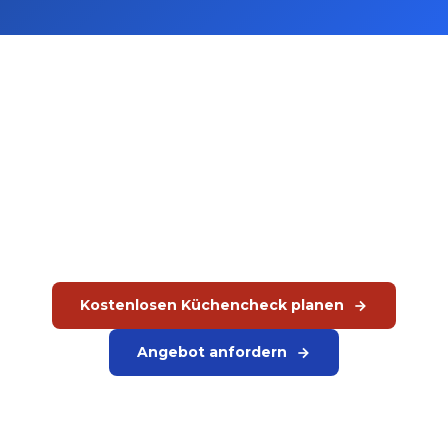
Ihre Hotelküche unter die Lupe
nehmen?
Planen Sie einen kostenlosen Küchencheck. Wir analysieren
Ihre Küchenfunktionen und geben konkrete Empfehlungen zu
Geräten, Aufteilung und Kapazität je Tageszeit.
Kostenlosen Küchencheck planen
Angebot anfordern