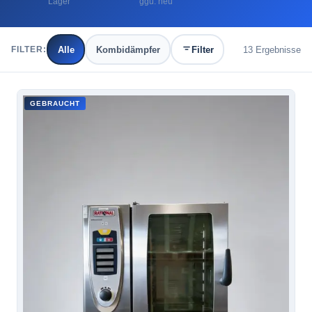
Lager
ggü. neu
Alle
Kombidämpfer
Filter
13
Ergebnisse
FILTER:
GEBRAUCHT