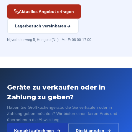
Aktuelles Angebot erfragen
Lagerbesuch vereinbaren
Nijverheidsweg 5, Hengelo (NL) · Mo-Fr 08:00-17:00
Geräte zu verkaufen oder in
Zahlung zu geben?
Haben Sie Großküchengeräte, die Sie verkaufen oder in
Zahlung geben möchten? Wir bieten einen fairen Preis und
übernehmen die Abwicklung.
Kontakt aufnehmen
Direkt anrufen