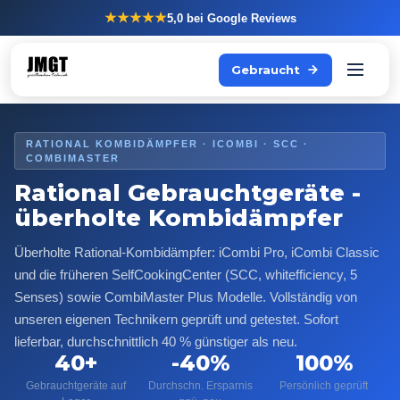
★★★★★
5,0
bei Google Reviews
Gebraucht
RATIONAL KOMBIDÄMPFER · ICOMBI · SCC ·
COMBIMASTER
Rational Gebrauchtgeräte -
überholte Kombidämpfer
Überholte Rational-Kombidämpfer: iCombi Pro, iCombi Classic
und die früheren SelfCookingCenter (SCC, whitefficiency, 5
Senses) sowie CombiMaster Plus Modelle. Vollständig von
unseren eigenen Technikern geprüft und getestet. Sofort
lieferbar, durchschnittlich 40 % günstiger als neu.
40+
-40%
100%
Gebrauchtgeräte auf
Durchschn. Ersparnis
Persönlich geprüft