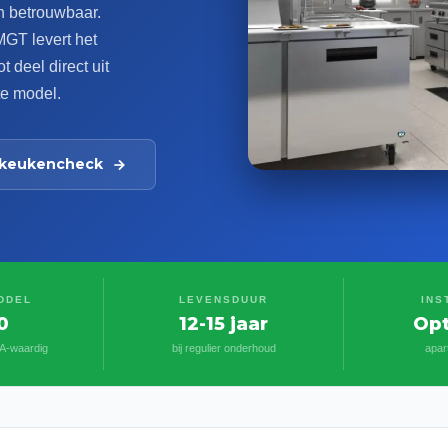
n betrouwbaar.
MGT levert het
 deel direct uit
te model.
s keukencheck
DDEL
LEVENSDUUR
INS
0
12-15 jaar
Opt
IA-waardig
bij regulier onderhoud
apar