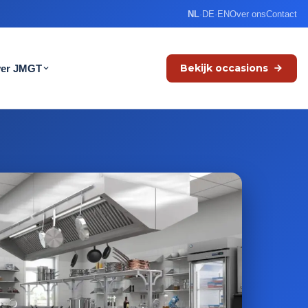
NL
·
DE
·
EN
Over ons
Contact
Bekijk occasions
er JMGT