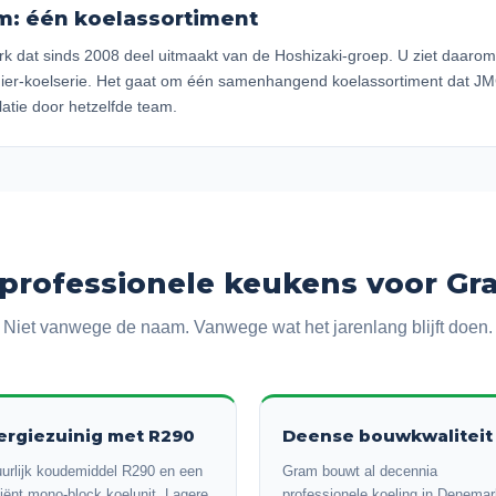
m: één koelassortiment
k dat sinds 2008 deel uitmaakt van de Hoshizaki-groep. U ziet daar
ier-koelserie. Het gaat om één samenhangend koelassortiment dat JM
llatie door hetzelfde team.
rofessionele keukens voor Gr
Niet vanwege de naam. Vanwege wat het jarenlang blijft doen.
ergiezuinig met R290
Deense bouwkwaliteit
urlijk koudemiddel R290 en een
Gram bouwt al decennia
ciënt mono-block koelunit. Lagere
professionele koeling in Denemar