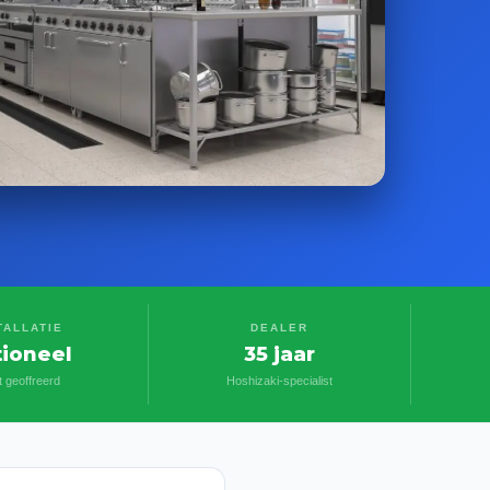
TALLATIE
DEALER
ioneel
35 jaar
t geoffreerd
Hoshizaki-specialist