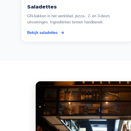
Saladettes
GN-bakken in het werkblad, pizza-, 2- en 3-deurs
uitvoeringen. Ingrediënten binnen handbereik.
Bekijk saladettes