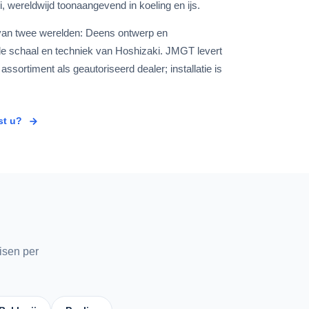
 wereldwijd toonaangevend in koeling en ijs.
 van twee werelden: Deens ontwerp en
de schaal en techniek van Hoshizaki. JMGT levert
assortiment als geautoriseerd dealer; installatie is
st u?
isen per