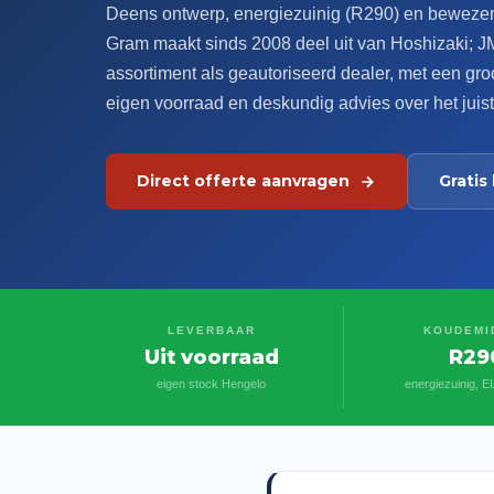
Deens ontwerp, energiezuinig (R290) en beweze
Gram maakt sinds 2008 deel uit van Hoshizaki; J
assortiment als geautoriseerd dealer, met een groot
eigen voorraad en deskundig advies over het juis
Direct offerte aanvragen
Grati
LEVERBAAR
KOUDEMI
Uit voorraad
R29
eigen stock Hengelo
energiezuinig, E