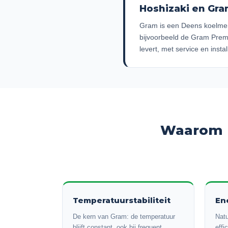
Hoshizaki en Gra
Gram is een Deens koelmer
bijvoorbeeld de Gram Prem
levert, met service en insta
Waarom p
Temperatuurstabiliteit
En
De kern van Gram: de temperatuur
Natu
blijft constant, ook bij frequent
effi