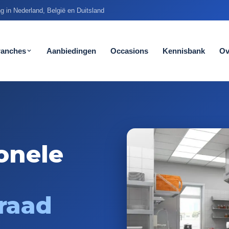
g in Nederland, België en Duitsland
ranches
Aanbiedingen
Occasions
Kennisbank
Ov
onele
rraad