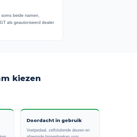
om soms beide namen,
GT als geautoriseerd dealer
am kiezen
Doordacht in gebruik
Voetpedaal, zelfsluitende deuren en
ken.
afgeronde binnenhoeken voor