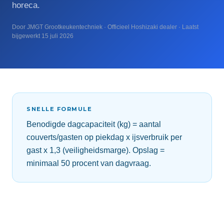
horeca.
Door JMGT Grootkeukentechniek · Officieel Hoshizaki dealer · Laatst
bijgewerkt 15 juli 2026
SNELLE FORMULE
Benodigde dagcapaciteit (kg) = aantal
couverts/gasten op piekdag x ijsverbruik per
gast x 1,3 (veiligheidsmarge). Opslag =
minimaal 50 procent van dagvraag.