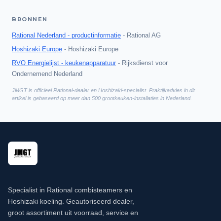
BRONNEN
Rational Nederland - productinformatie
-
Rational AG
Hoshizaki Europe
-
Hoshizaki Europe
RVO Energielijst - keukenapparatuur
-
Rijksdienst voor
Ondernemend Nederland
JMGT is officieel Rational-dealer en Hoshizaki-specialist. Praktijkadvies in dit
artikel is gebaseerd op meer dan 500 grootkeuken-installaties in Nederland.
Specialist in Rational combisteamers en
Hoshizaki koeling. Geautoriseerd dealer,
groot assortiment uit voorraad, service en