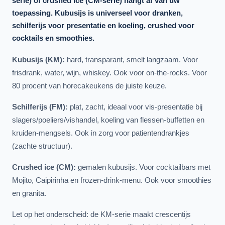
serie) of crushed ice (CM-serie) hangt af van uw
toepassing. Kubusijs is universeel voor dranken,
schilferijs voor presentatie en koeling, crushed voor
cocktails en smoothies.
Kubusijs (KM):
hard, transparant, smelt langzaam. Voor
frisdrank, water, wijn, whiskey. Ook voor on-the-rocks. Voor
80 procent van horecakeukens de juiste keuze.
Schilferijs (FM):
plat, zacht, ideaal voor vis-presentatie bij
slagers/poeliers/vishandel, koeling van flessen-buffetten en
kruiden-mengsels. Ook in zorg voor patientendrankjes
(zachte structuur).
Crushed ice (CM):
gemalen kubusijs. Voor cocktailbars met
Mojito, Caipirinha en frozen-drink-menu. Ook voor smoothies
en granita.
Let op het onderscheid: de KM-serie maakt crescentijs