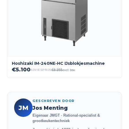
Hoshizaki IM-240NE-HC IJsblokjesmachine
€
5.100
€
8.355
excl. btw
ADVIESPRIJS
GESCHREVEN DOOR
JM
Jos Menting
Eigenaar JMGT · Rational-specialist &
grootkeukentechniek