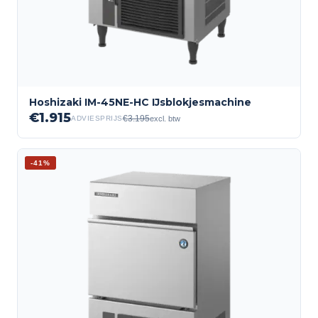
Hoshizaki IM-45NE-HC IJsblokjesmachine
€
1.915
€
3.195
excl. btw
ADVIESPRIJS
-
41
%