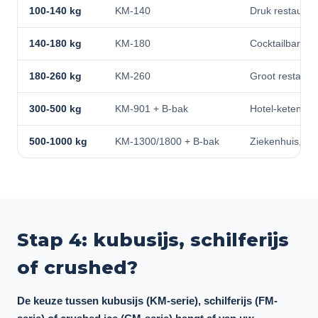
100-140 kg
KM-140
Druk restaurant
140-180 kg
KM-180
Cocktailbar, ho
180-260 kg
KM-260
Groot restaura
300-500 kg
KM-901 + B-bak
Hotel-keten, ca
500-1000 kg
KM-1300/1800 + B-bak
Ziekenhuis, fa
Stap 4: kubusijs, schilferijs
of crushed?
De keuze tussen kubusijs (KM-serie), schilferijs (FM-