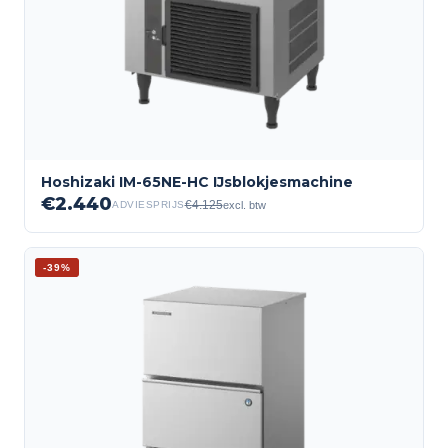
Hoshizaki IM-65NE-HC IJsblokjesmachine
€
2.440
€
4.125
excl. btw
ADVIESPRIJS
-
39
%