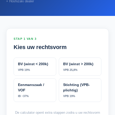
+ Hoshizaki dealer
STAP 1 VAN 3
Kies uw rechtsvorm
BV (winst < 200k)
BV (winst > 200k)
VPB 19%
VPB 25,8%
Eenmanszaak /
Stichting (VPB-
VOF
plichtig)
IB ~37%
VPB 19%
De calculator opent extra stappen zodra u uw rechtsvorm