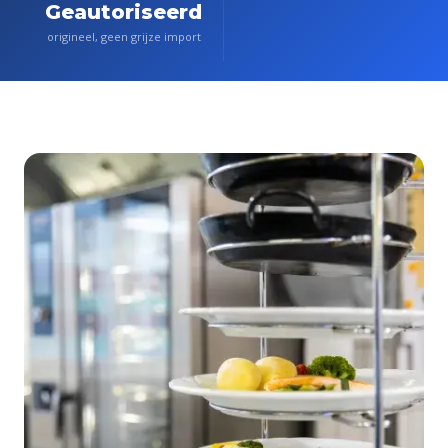
Geautoriseerd
origineel, geen grijze import