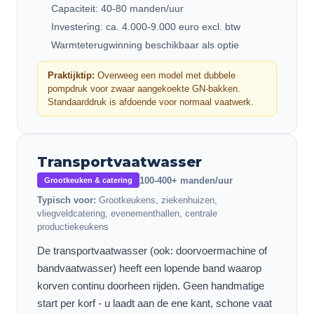
Capaciteit: 40-80 manden/uur
Investering: ca. 4.000-9.000 euro excl. btw
Warmteterugwinning beschikbaar als optie
Praktijktip:
Overweeg een model met dubbele
pompdruk voor zwaar aangekoekte GN-bakken.
Standaarddruk is afdoende voor normaal vaatwerk.
Transportvaatwasser
100-400+ manden/uur
Grootkeuken & catering
Typisch voor:
Grootkeukens, ziekenhuizen,
vliegveldcatering, evenementhallen, centrale
productiekeukens
De transportvaatwasser (ook: doorvoermachine of
bandvaatwasser) heeft een lopende band waarop
korven continu doorheen rijden. Geen handmatige
start per korf - u laadt aan de ene kant, schone vaat