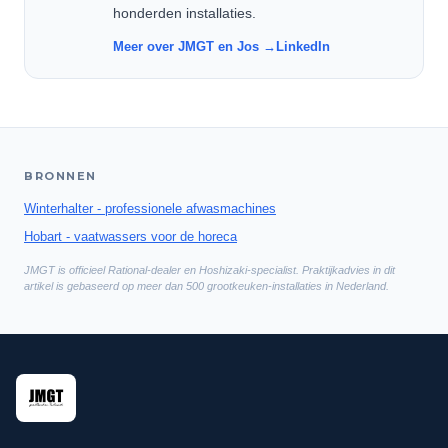
honderden installaties.
Meer over JMGT en Jos →
LinkedIn
BRONNEN
Winterhalter - professionele afwasmachines
Hobart - vaatwassers voor de horeca
JMGT is officieel Rational-dealer en Hoshizaki-specialist. Praktijkadvies in dit
artikel is gebaseerd op meer dan 500 grootkeuken-installaties in Nederland.