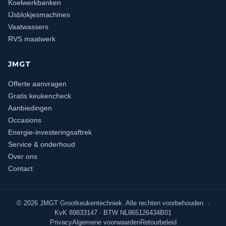
Koelwerkbanken
IJsblokjesmachines
Vaatwassers
RVS maatwerk
JMGT
Offerte aanvragen
Gratis keukencheck
Aanbiedingen
Occasions
Energie-investeringsaftrek
Service & onderhoud
Over ons
Contact
©
2026
JMGT Grootkeukentechniek. Alle rechten voorbehouden. ·
KvK 89833147 · BTW NL865126434B01
Privacy
Algemene voorwaarden
Retourbeleid