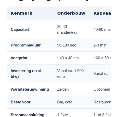
Kenmerk
Onderbouw
Kapvaatw
20-40
Capaciteit
40-80 manden
manden/uur
Programmaduur
90-180 sec
2-3 min
Voetprint
~40 × 40 cm
~60 × 60 cm
Investering (excl.
Vanaf ca. 1.500
Vanaf ca. 4.0
btw)
euro
Warmteterugwinning
Zelden
Optioneel
Beste voor
Bar, cafe
Restaurant, k
Stroomaansluiting
1-fase
1- of 3-fase