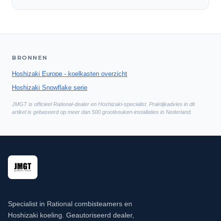
BRONNEN
Hoshizaki Europe - koelkasten overzicht
Hoshizaki Snowflake serie
JMGT is officieel Rational-dealer en Hoshizaki-specialist. Praktijkadvies in dit
artikel is gebaseerd op meer dan 500 grootkeuken-installaties in Nederland.
Specialist in Rational combisteamers en
Hoshizaki koeling. Geautoriseerd dealer,