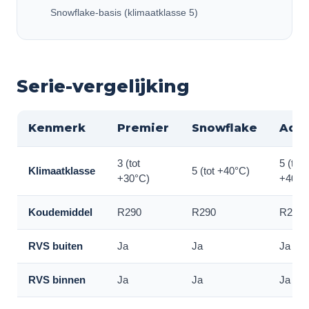
Snowflake-basis (klimaatklasse 5)
Serie-vergelijking
Kenmerk
Premier
Snowflake
Adv
3 (tot
5 (tot
Klimaatklasse
5 (tot +40°C)
+30°C)
+40°C
Koudemiddel
R290
R290
R290
RVS buiten
Ja
Ja
Ja
RVS binnen
Ja
Ja
Ja