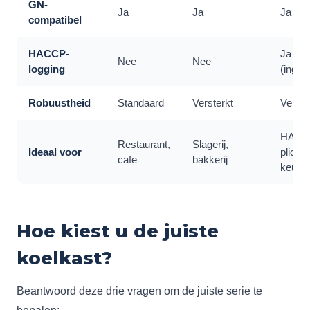
GN-
Ja
Ja
Ja
compatibel
HACCP-
Ja
Nee
Nee
logging
(inge
Robuustheid
Standaard
Versterkt
Verste
HACC
Restaurant,
Slagerij,
Ideaal voor
plichti
cafe
bakkerij
keuke
Hoe kiest u de juiste
koelkast?
Beantwoord deze drie vragen om de juiste serie te