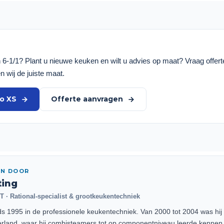
n 6-1/1? Plant u nieuwe keuken en wilt u advies op maat? Vraag offer
n wij de juiste maat.
ro XS
Offerte aanvragen
EN DOOR
ting
 · Rational-specialist & grootkeukentechniek
ds 1995 in de professionele keukentechniek. Van 2000 tot 2004 was hij 
rland, waar hij combisteamers tot op componentniveau leerde kennen. 