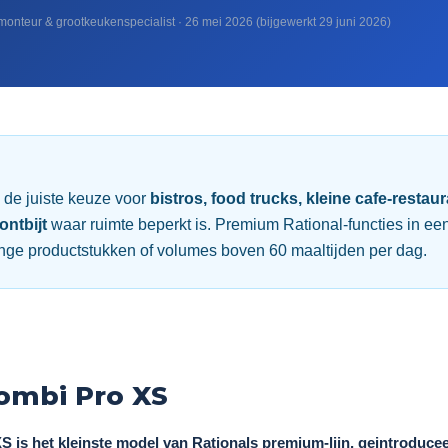
monteur & grootkeukenspecialist · 26 mei 2026 (bijgewerkt 29 juni 2026)
 de juiste keuze voor
bistros, food trucks, kleine cafe-restau
ontbijt
waar ruimte beperkt is. Premium Rational-functies in ee
ange productstukken of volumes boven 60 maaltijden per dag.
Combi Pro XS
S is het kleinste model van Rationals premium-lijn, geintroducee