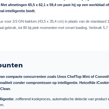
. Met afmetingen 65,5 x 62,1 x 59,4 cm past hij op een werkblad o
nal-intelligentie biedt.
eaus voor 2/3 GN-bakken (43,5 x 35,4 cm) in plaats van de standaard 
al gebruik, tot 80 bij piek-momenten met smart-loading. Verbruik 5,7 
 punten
van compacte concurrenten zoals Unox ChefTop Mini of Convoth
onaliteit zonder compromissen op intelligentie. Hetzelfde iCooki
 Clean.
ligentie:
zelflerend kookproces, automatische detectie van product 
en.