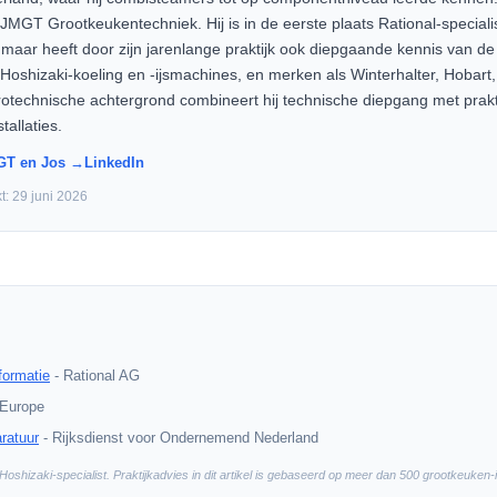
JMGT Grootkeukentechniek. Hij is in de eerste plaats Rational-speciali
 maar heeft door zijn jarenlange praktijk ook diepgaande kennis van de
Hoshizaki-koeling en -ijsmachines, en merken als Winterhalter, Hobart
trotechnische achtergrond combineert hij technische diepgang met prakti
tallaties.
GT en Jos →
LinkedIn
kt:
29 juni 2026
formatie
-
Rational AG
 Europe
ratuur
-
Rijksdienst voor Ondernemend Nederland
Hoshizaki-specialist. Praktijkadvies in dit artikel is gebaseerd op meer dan 500 grootkeuken-i