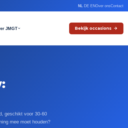
NL
·
DE
·
EN
Over ons
Contact
Bekijk occasions
er JMGT
:
, geschikt voor 30-60
ekening mee moet houden?