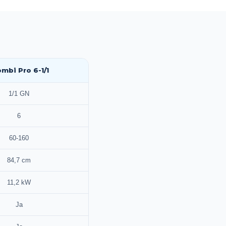
ombi Pro 6-1/1
1/1 GN
6
60-160
84,7 cm
11,2 kW
Ja