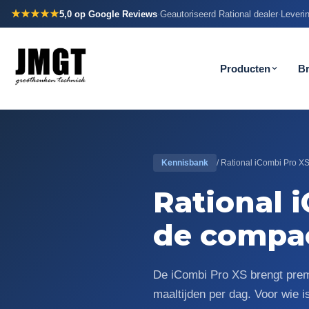
★★★★★
5,0
op Google Reviews
Geautoriseerd Rational dealer
Leverin
·
·
Producten
B
Kennisbank
/ Rational iCombi Pro X
Rational 
de compa
De iCombi Pro XS brengt prem
maaltijden per dag. Voor wie 