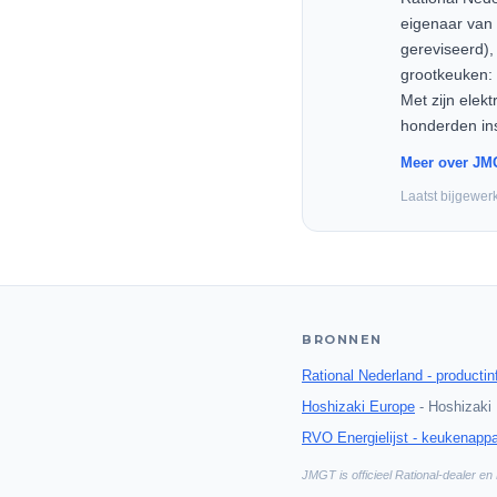
eigenaar van 
gereviseerd),
grootkeuken: 
Met zijn elek
honderden ins
Meer over JM
Laatst bijgewer
BRONNEN
Rational Nederland - productin
Hoshizaki Europe
-
Hoshizaki
RVO Energielijst - keukenappa
JMGT is officieel Rational-dealer en 