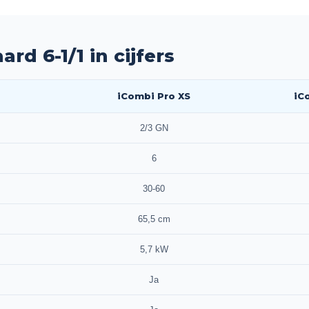
rd 6-1/1 in cijfers
iCombi Pro XS
iC
2/3 GN
6
30-60
65,5 cm
5,7 kW
Ja