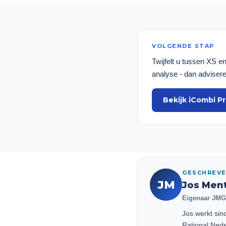
VOLGENDE STAP
Twijfelt u tussen XS e
analyse - dan advisere
Bekijk iCombi P
GESCHREV
JM
Jos Men
Eigenaar JMGT
Jos werkt sin
Rational Nede