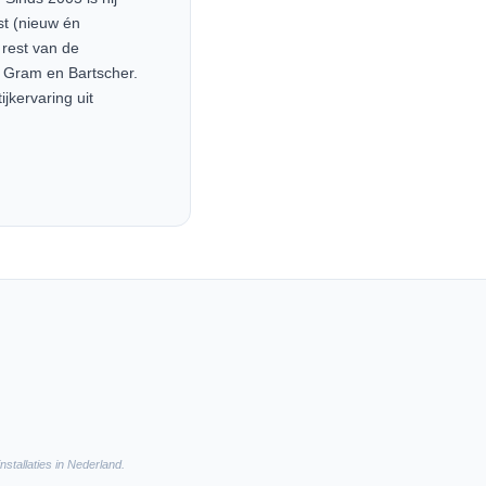
st (nieuw én
 rest van de
, Gram en Bartscher.
jkervaring uit
nstallaties in Nederland.