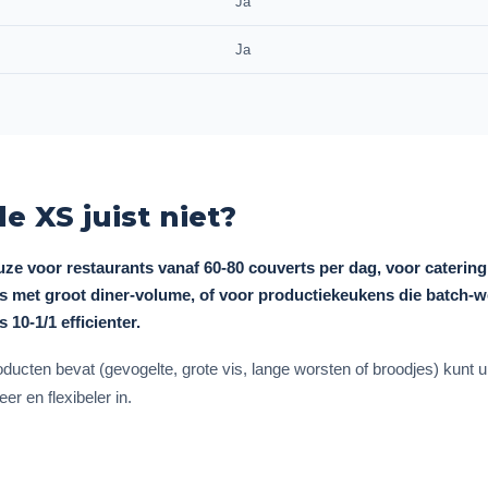
Ja
Ja
de XS juist niet?
euze voor restaurants vanaf 60-80 couverts per dag, voor caterin
 met groot diner-volume, of voor productiekeukens die batch-wer
 10-1/1 efficienter.
ucten bevat (gevogelte, grote vis, lange worsten of broodjes) kunt u 
r en flexibeler in.