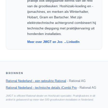
praktijk ook diepgaande kennis van de rest
van de grootkeuken: Hoshizaki-koeling en -
ijsmachines, en merken als Winterhalter,
Hobart, Gram en Bartscher. Met zijn
elektrotechnische achtergrond combineert hij
technische diepgang met praktijkervaring uit
honderden installaties.
Meer over JMGT en Jos →
LinkedIn
BRONNEN
Rational Nederland - een gebruikte Rational
-
Rational AG
Rational Nederland - technische details iCombi Pro
-
Rational AG
JMGT is officieel Rational-dealer en Hoshizaki-specialist. Praktijkadvies in dit
artikel is gebaseerd op meer dan 500 grootkeuken-installaties in Nederland.