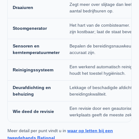
Zegt meer over slijtage dan leeftijd
Draaiuren
aantal bedrijfsuren op.
Het hart van de combisteamer. Kalk
Stoomgenerator
zijn kostbaar; laat de staat bevesti
Sensoren en
Bepalen de bereidingsnauwkeurigh
kerntemperatuurmeter
accuraat zijn.
Een werkend automatisch reiniging
Reinigingssysteem
houdt het toestel hygiënisch.
Deurafdichting en
Lekkage of beschadigde afdichting 
behuizing
bereidingskwaliteit.
Een revisie door een geautoriseerd
Wie deed de revisie
werkplaats geeft de meeste zekerh
Meer detail per punt vindt u in
waar op letten bij een
tweedehands Rational
.