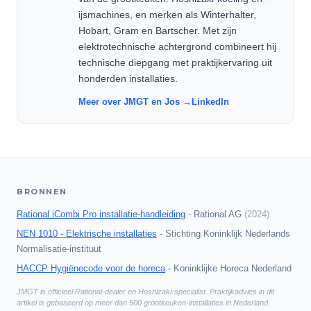
ijsmachines, en merken als Winterhalter,
Hobart, Gram en Bartscher. Met zijn
elektrotechnische achtergrond combineert hij
technische diepgang met praktijkervaring uit
honderden installaties.
Meer over JMGT en Jos →
LinkedIn
BRONNEN
Rational iCombi Pro installatie-handleiding
-
Rational AG
(
2024
)
NEN 1010 - Elektrische installaties
-
Stichting Koninklijk Nederlands
Normalisatie-instituut
HACCP Hygiënecode voor de horeca
-
Koninklijke Horeca Nederland
JMGT is officieel Rational-dealer en Hoshizaki-specialist. Praktijkadvies in dit
artikel is gebaseerd op meer dan 500 grootkeuken-installaties in Nederland.