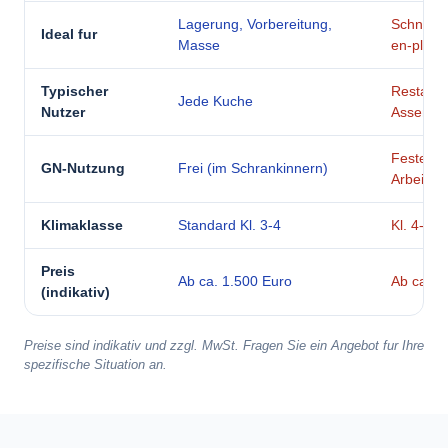
Lagerung, Vorbereitung,
Schnelle
Ideal fur
Masse
en-place
Typischer
Restaura
Jede Kuche
Nutzer
Assembl
Feste Po
GN-Nutzung
Frei (im Schrankinnern)
Arbeitsfl
Klimaklasse
Standard Kl. 3-4
Kl. 4-5 
Preis
Ab ca. 1.500 Euro
Ab ca. 2
(indikativ)
Preise sind indikativ und zzgl. MwSt. Fragen Sie ein Angebot fur Ihre
spezifische Situation an.