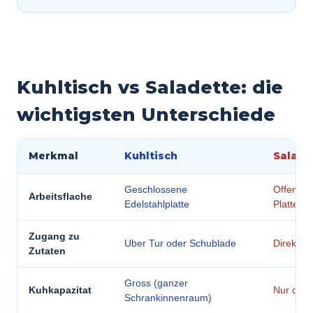
Kuhltisch vs Saladette: die
wichtigsten Unterschiede
Merkmal
Kuhltisch
Salade
Geschlossene
Offene G
Arbeitsflache
Edelstahlplatte
Platte
Zugang zu
Uber Tur oder Schublade
Direkt au
Zutaten
Gross (ganzer
Kuhkapazitat
Nur die 
Schrankinnenraum)