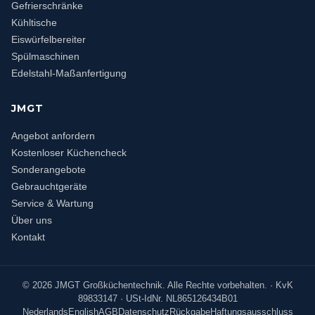
Gefrierschränke
Kühltische
Eiswürfelbereiter
Spülmaschinen
Edelstahl-Maßanfertigung
JMGT
Angebot anfordern
Kostenloser Küchencheck
Sonderangebote
Gebrauchtgeräte
Service & Wartung
Über uns
Kontakt
©
2026
JMGT Großküchentechnik. Alle Rechte vorbehalten. · KvK
89833147 · USt-IdNr. NL865126434B01
Nederlands
English
AGB
Datenschutz
Rückgabe
Haftungsausschluss