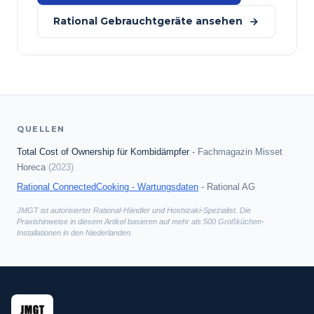
Rational Gebrauchtgeräte ansehen
QUELLEN
Total Cost of Ownership für Kombidämpfer
-
Fachmagazin Misset
Horeca
(
2023
)
Rational ConnectedCooking - Wartungsdaten
-
Rational AG
JMGT ist autorisierter Rational-Händler und Hoshizaki-Spezialist. Die
Praxishinweise in diesem Artikel basieren auf mehr als 500 Großküchen-
Installationen in den Niederlanden.